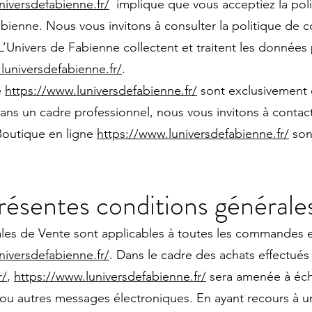
niversdefabienne.fr/
implique que vous acceptiez la polit
bienne. Nous vous invitons à consulter la politique de c
L’Univers de Fabienne collectent et traitent les données 
luniversdefabienne.fr/
.
e
https://www.luniversdefabienne.fr/
sont exclusivement
dans un cadre professionnel, nous vous invitons à con
 Boutique en ligne
https://www.luniversdefabienne.fr/
sont
présentes conditions générale
es de Vente sont applicables à toutes les commandes et
niversdefabienne.fr/
. Dans le cadre des achats effectués
r/
,
https://www.luniversdefabienne.fr/
sera amenée à éch
 ou autres messages électroniques. En ayant recours à un