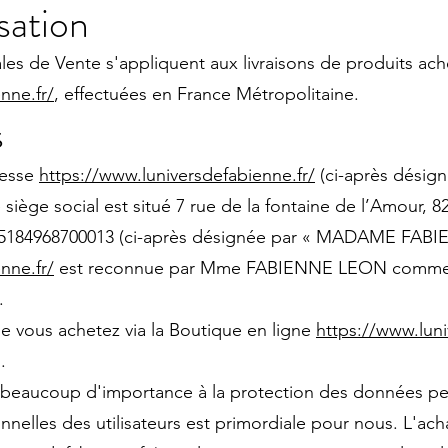
isation
es de Vente s'appliquent aux livraisons de produits ach
nne.fr/
, effectuées en France Métropolitaine.
s
resse
https://www.luniversdefabienne.fr/
(ci-après désign
e siège social est situé 7 rue de la fontaine de l’A
: 85184968700013 (ci-après désignée par « MADAME FAB
nne.fr/
est reconnue par Mme FABIENNE LEON comme bou
.
ue vous achetez via la Boutique en ligne
https://www.luni
.
beaucoup d'importance à la protection des données pers
elles des utilisateurs est primordiale pour nous. L'acha